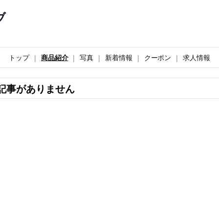
ブ
トップ
商品紹介
写真
新着情報
クーポン
求人情報
記事がありません