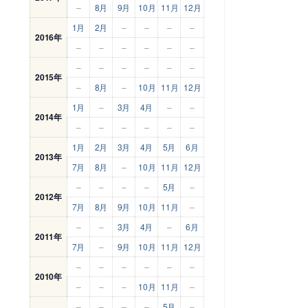
–
8月
9月
10月
11月
12月
1月
2月
–
–
–
–
2016年
–
–
–
–
–
–
–
–
–
–
–
–
2015年
–
8月
–
10月
11月
12月
1月
–
3月
4月
–
–
2014年
–
–
–
–
–
–
1月
2月
3月
4月
5月
6月
2013年
7月
8月
–
10月
11月
12月
–
–
–
–
5月
–
2012年
7月
8月
9月
10月
11月
–
–
–
3月
4月
–
6月
2011年
7月
–
9月
10月
11月
12月
–
–
–
–
–
–
2010年
–
–
–
10月
11月
–
–
–
–
–
5月
–