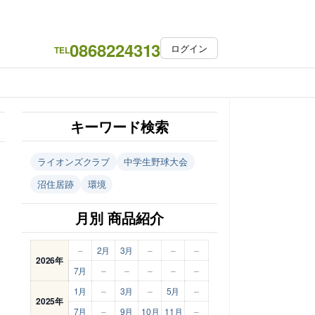
0868224313
ログイン
TEL
キーワード検索
ライオンズクラブ
中学生野球大会
沼住居跡
環境
月別 商品紹介
–
2月
3月
–
–
–
2026年
7月
–
–
–
–
–
1月
–
3月
–
5月
–
2025年
7月
–
9月
10月
11月
–