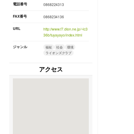
電話番号
0868224313
FAX番号
0868234136
URL
http://www.f7.dion.ne.jp/~lc3
36b/tuyayayo/index.html
ジャンル
福祉
社会
環境
ライオンズクラブ
アクセス