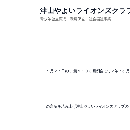
内
津山やよいライオンズクラ
容
青少年健全育成・環境保全・社会福祉事業
を
ス
キ
ッ
プ
１月２７日(水）第１１０３回例会にて２年７ヶ
の言葉を読み上げ津山やよいライオンズクラブの