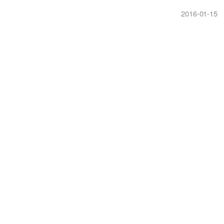
2016-01-15