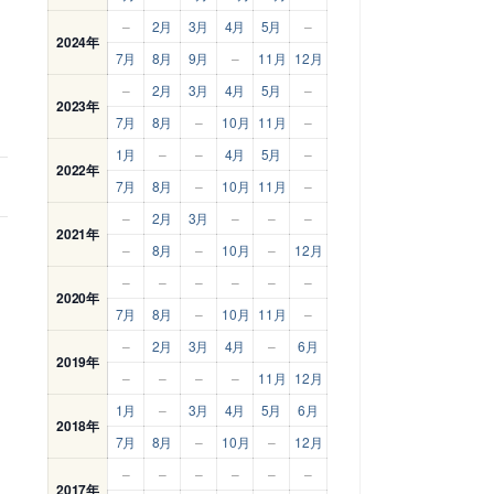
–
2月
3月
4月
5月
–
2024年
7月
8月
9月
–
11月
12月
–
2月
3月
4月
5月
–
2023年
7月
8月
–
10月
11月
–
1月
–
–
4月
5月
–
2022年
7月
8月
–
10月
11月
–
–
2月
3月
–
–
–
2021年
–
8月
–
10月
–
12月
–
–
–
–
–
–
2020年
7月
8月
–
10月
11月
–
–
2月
3月
4月
–
6月
2019年
–
–
–
–
11月
12月
1月
–
3月
4月
5月
6月
2018年
7月
8月
–
10月
–
12月
–
–
–
–
–
–
2017年