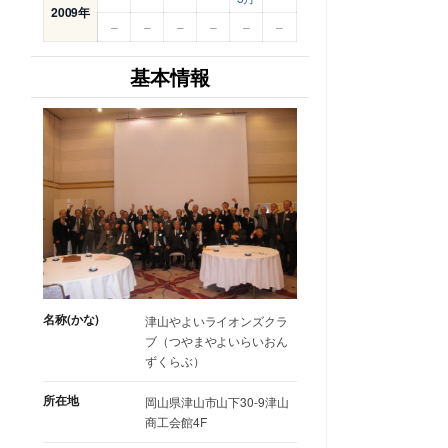
2009年
–
–
–
–
–
–
基本情報
名称(かな)
津山やよいライオンズクラ
ブ（つやまやよいらいおん
ずくらぶ）
所在地
岡山県津山市山下30-9津山
商工会館4F