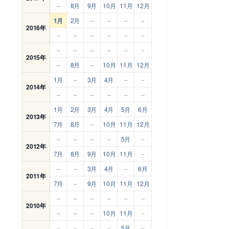
–
8月
9月
10月
11月
12月
1月
2月
–
–
–
–
2016年
–
–
–
–
–
–
–
–
–
–
–
–
2015年
–
8月
–
10月
11月
12月
1月
–
3月
4月
–
–
2014年
–
–
–
–
–
–
1月
2月
3月
4月
5月
6月
2013年
7月
8月
–
10月
11月
12月
–
–
–
–
5月
–
2012年
7月
8月
9月
10月
11月
–
–
–
3月
4月
–
6月
2011年
7月
–
9月
10月
11月
12月
–
–
–
–
–
–
2010年
–
–
–
10月
11月
–
–
–
–
–
5月
–