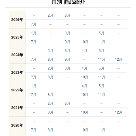
月別 商品紹介
–
2月
3月
–
–
–
2026年
7月
–
–
–
–
–
1月
–
3月
–
5月
–
2025年
7月
–
9月
10月
11月
–
–
2月
3月
4月
5月
–
2024年
7月
8月
9月
–
11月
12月
–
2月
3月
4月
5月
–
2023年
7月
8月
–
10月
11月
–
1月
–
–
4月
5月
–
2022年
7月
8月
–
10月
11月
–
–
2月
3月
–
–
–
2021年
–
8月
–
10月
–
12月
–
–
–
–
–
–
2020年
7月
8月
–
10月
11月
–