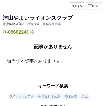
内
ログイン
MENU
容
を
津山やよいライオンズクラブ
ス
青少年健全育成・環境保全・社会福祉事業
キ
0868224313
ッ
TEL
プ
記事がありません
該当する記事がありません。
キーワード検索
ライオンズクラブ
中学生野球大会
沼住居跡
環境