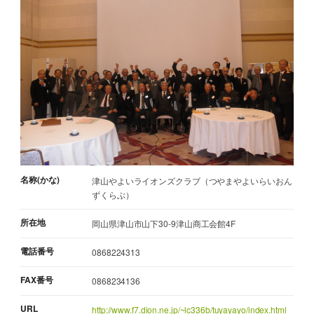
名称(かな)
津山やよいライオンズクラブ（つやまやよいらいおん
ずくらぶ）
所在地
岡山県津山市山下30-9津山商工会館4F
電話番号
0868224313
FAX番号
0868234136
URL
http://www.f7.dion.ne.jp/~lc336b/tuyayayo/index.html