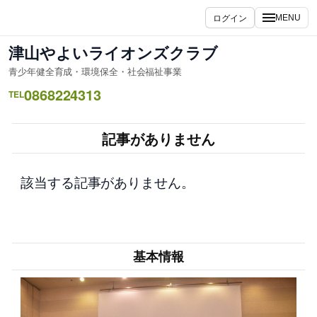
内
ログイン
MENU
容
を
津山やよいライオンズクラブ
ス
青少年健全育成・環境保全・社会福祉事業
キ
0868224313
ッ
TEL
プ
記事がありません
該当する記事がありません。
基本情報