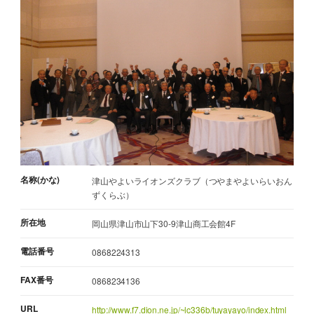
名称(かな)
津山やよいライオンズクラブ（つやまやよいらいおん
ずくらぶ）
所在地
岡山県津山市山下30-9津山商工会館4F
電話番号
0868224313
FAX番号
0868234136
URL
http://www.f7.dion.ne.jp/~lc336b/tuyayayo/index.html