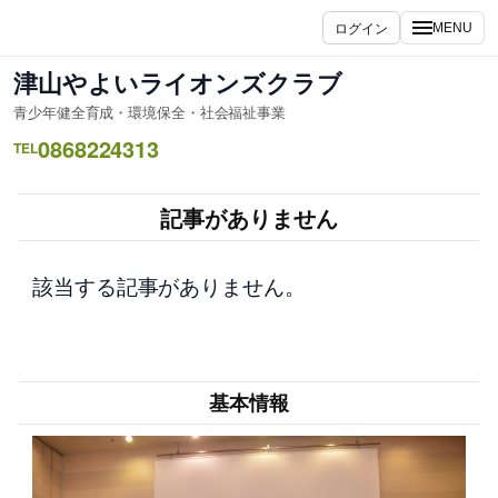
内
ログイン
MENU
容
を
津山やよいライオンズクラブ
ス
青少年健全育成・環境保全・社会福祉事業
キ
0868224313
ッ
TEL
プ
記事がありません
該当する記事がありません。
基本情報