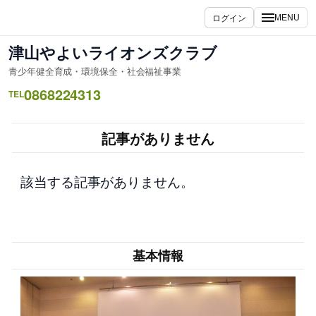
内
ログイン
MENU
容
を
津山やよいライオンズクラブ
ス
青少年健全育成・環境保全・社会福祉事業
キ
0868224313
ッ
TEL
プ
記事がありません
該当する記事がありません。
基本情報