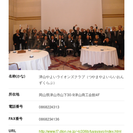
名称(かな)
津山やよいライオンズクラブ（つやまやよいらいおん
ずくらぶ）
所在地
岡山県津山市山下30-9津山商工会館4F
電話番号
0868224313
FAX番号
0868234136
URL
http://www.f7.dion.ne.jp/~lc336b/tuyayayo/index.html