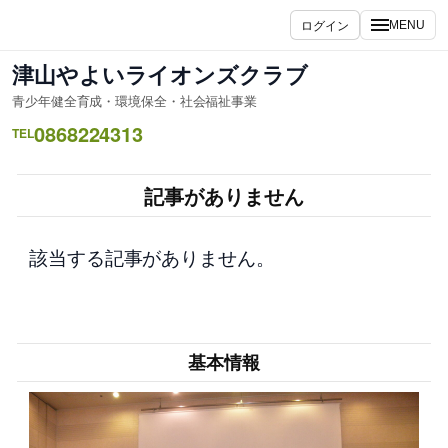
内
ログイン
MENU
容
を
津山やよいライオンズクラブ
ス
青少年健全育成・環境保全・社会福祉事業
キ
0868224313
ッ
TEL
プ
記事がありません
該当する記事がありません。
基本情報