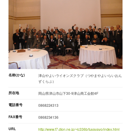
名称(かな)
津山やよいライオンズクラブ（つやまやよいらいおん
ずくらぶ）
所在地
岡山県津山市山下30-9津山商工会館4F
電話番号
0868224313
FAX番号
0868234136
URL
http://www.f7.dion.ne.jp/~lc336b/tuyayayo/index.html