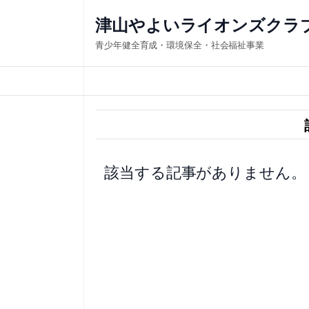
内
津山やよいライオンズクラ
容
青少年健全育成・環境保全・社会福祉事業
を
ス
キ
ッ
プ
該当する記事がありません。