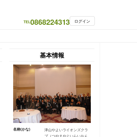
0868224313
ログイン
TEL
基本情報
名称(かな)
津山やよいライオンズクラ
ブ（つやまやよいらいおん