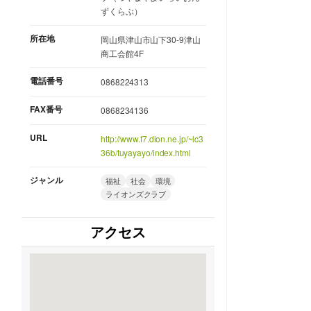
ずくらぶ）
所在地
岡山県津山市山下30-9津山
商工会館4F
電話番号
0868224313
FAX番号
0868234136
URL
http://www.f7.dion.ne.jp/~lc3
36b/tuyayayo/index.html
ジャンル
福祉
社会
環境
ライオンズクラブ
アクセス