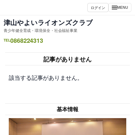
内
ログイン
MENU
容
を
津山やよいライオンズクラブ
ス
青少年健全育成・環境保全・社会福祉事業
キ
0868224313
ッ
TEL
プ
記事がありません
該当する記事がありません。
基本情報