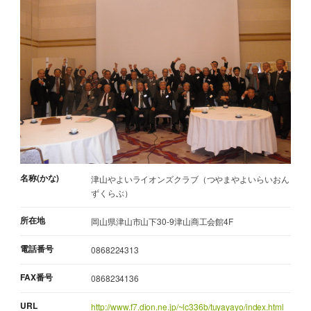
名称(かな)
津山やよいライオンズクラブ（つやまやよいらいおん
ずくらぶ）
所在地
岡山県津山市山下30-9津山商工会館4F
電話番号
0868224313
FAX番号
0868234136
URL
http://www.f7.dion.ne.jp/~lc336b/tuyayayo/index.html