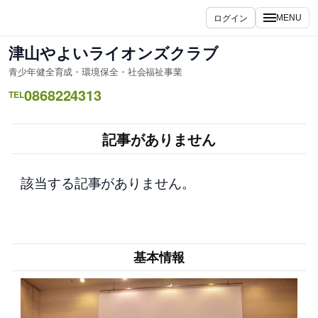
内
ログイン
MENU
容
を
津山やよいライオンズクラブ
ス
青少年健全育成・環境保全・社会福祉事業
キ
0868224313
ッ
TEL
プ
記事がありません
該当する記事がありません。
基本情報