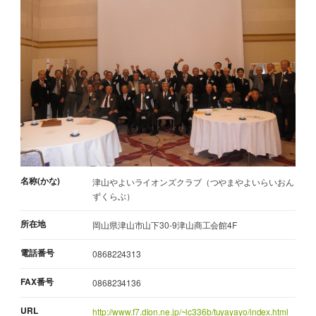
名称(かな)
津山やよいライオンズクラブ（つやまやよいらいおん
ずくらぶ）
所在地
岡山県津山市山下30-9津山商工会館4F
電話番号
0868224313
FAX番号
0868234136
URL
http://www.f7.dion.ne.jp/~lc336b/tuyayayo/index.html