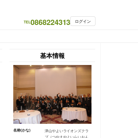
0868224313
ログイン
TEL
基本情報
名称(かな)
津山やよいライオンズクラ
ブ（つやまやよいらいおん