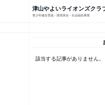
内
津山やよいライオンズクラ
容
青少年健全育成・環境保全・社会福祉事業
を
ス
キ
ッ
プ
該当する記事がありません。