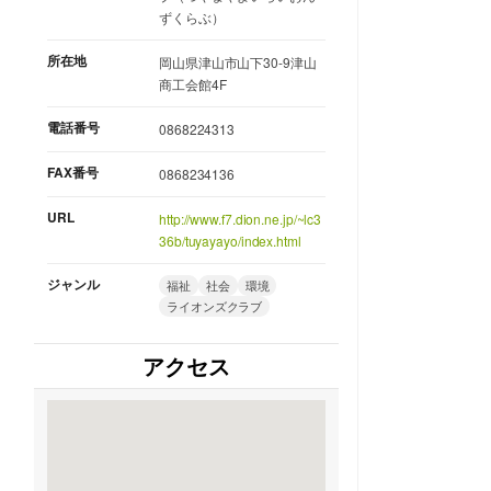
ずくらぶ）
所在地
岡山県津山市山下30-9津山
商工会館4F
電話番号
0868224313
FAX番号
0868234136
URL
http://www.f7.dion.ne.jp/~lc3
36b/tuyayayo/index.html
ジャンル
福祉
社会
環境
ライオンズクラブ
アクセス