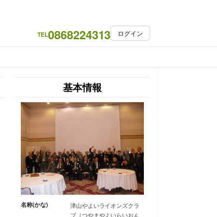
0868224313
ログイン
TEL
基本情報
名称(かな)
津山やよいライオンズクラ
ブ（つやまやよいらいおん