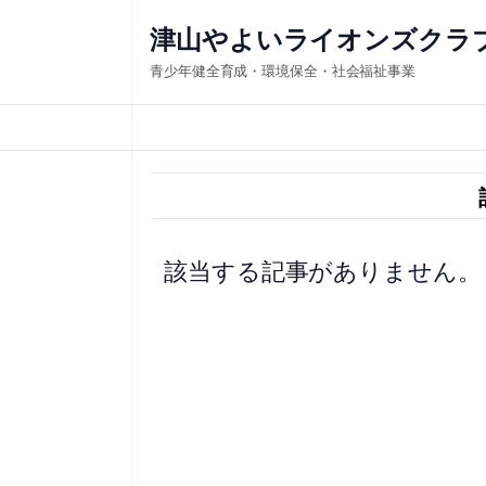
内
津山やよいライオンズクラ
容
青少年健全育成・環境保全・社会福祉事業
を
ス
キ
ッ
プ
該当する記事がありません。