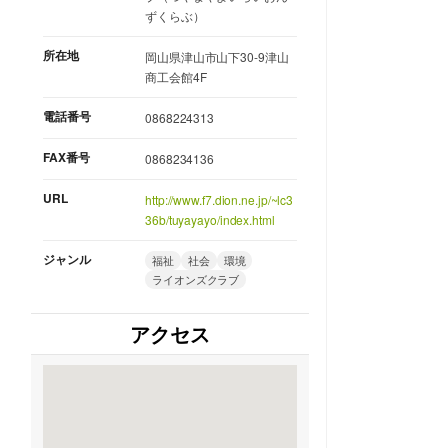
ずくらぶ）
所在地
岡山県津山市山下30-9津山
商工会館4F
電話番号
0868224313
FAX番号
0868234136
URL
http://www.f7.dion.ne.jp/~lc3
36b/tuyayayo/index.html
ジャンル
福祉
社会
環境
ライオンズクラブ
アクセス