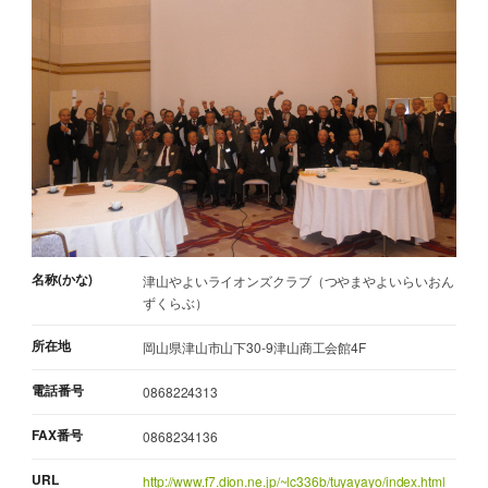
名称(かな)
津山やよいライオンズクラブ（つやまやよいらいおん
ずくらぶ）
所在地
岡山県津山市山下30-9津山商工会館4F
電話番号
0868224313
FAX番号
0868234136
URL
http://www.f7.dion.ne.jp/~lc336b/tuyayayo/index.html