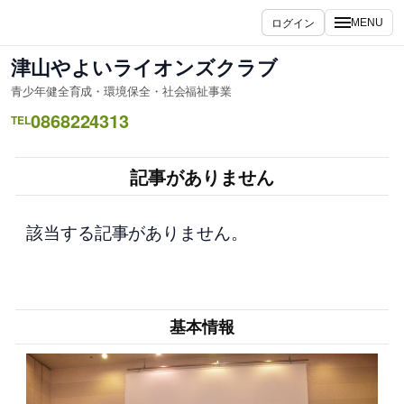
内
ログイン
MENU
容
を
津山やよいライオンズクラブ
ス
青少年健全育成・環境保全・社会福祉事業
キ
0868224313
ッ
TEL
プ
記事がありません
該当する記事がありません。
基本情報