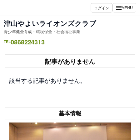
内
ログイン
MENU
容
を
津山やよいライオンズクラブ
ス
青少年健全育成・環境保全・社会福祉事業
キ
0868224313
ッ
TEL
プ
記事がありません
該当する記事がありません。
基本情報