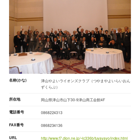
名称(かな)
津山やよいライオンズクラブ（つやまやよいらいおん
ずくらぶ）
所在地
岡山県津山市山下30-9津山商工会館4F
電話番号
0868224313
FAX番号
0868234136
URL
http://www.f7.dion.ne.jp/~lc336b/tuyayayo/index.html