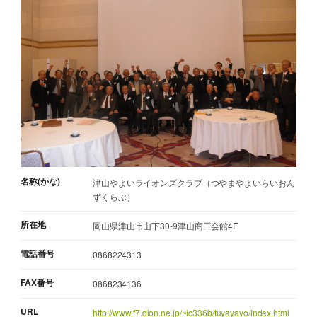
名称(かな)
津山やよいライオンズクラブ（つやまやよいらいおん
ずくらぶ）
所在地
岡山県津山市山下30-9津山商工会館4F
電話番号
0868224313
FAX番号
0868234136
URL
http://www.f7.dion.ne.jp/~lc336b/tuyayayo/index.html