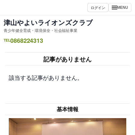
内
ログイン
MENU
容
を
津山やよいライオンズクラブ
ス
青少年健全育成・環境保全・社会福祉事業
キ
0868224313
ッ
TEL
プ
記事がありません
該当する記事がありません。
基本情報