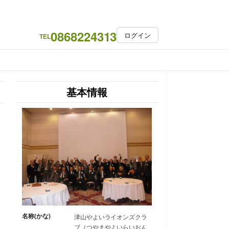
0868224313
ログイン
TEL
基本情報
名称(かな)
津山やよいライオンズクラ
ブ（つやまやよいらいおん