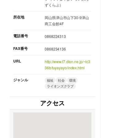
ずくらぶ）
所在地
岡山県津山市山下30-9津山
商工会館4F
電話番号
0868224313
FAX番号
0868234136
URL
http://www.f7.dion.ne.jp/~lc3
36b/tuyayayo/index.html
ジャンル
福祉
社会
環境
ライオンズクラブ
アクセス