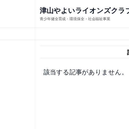
内
津山やよいライオンズクラ
容
青少年健全育成・環境保全・社会福祉事業
を
ス
キ
ッ
プ
該当する記事がありません。