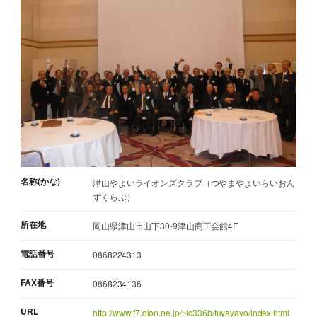
名称(かな)
津山やよいライオンズクラブ（つやまやよいらいおん
ずくらぶ）
所在地
岡山県津山市山下30-9津山商工会館4F
電話番号
0868224313
FAX番号
0868234136
URL
http://www.f7.dion.ne.jp/~lc336b/tuyayayo/index.html