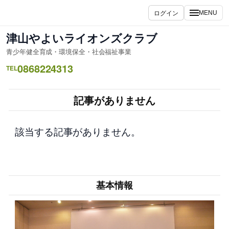
内
ログイン
MENU
容
を
津山やよいライオンズクラブ
ス
青少年健全育成・環境保全・社会福祉事業
キ
0868224313
ッ
TEL
プ
記事がありません
該当する記事がありません。
基本情報