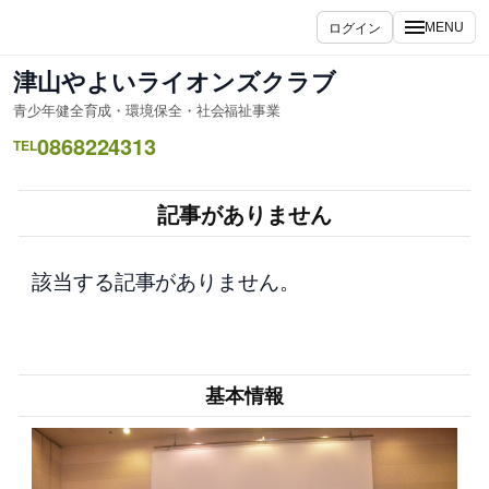
内
ログイン
MENU
容
を
津山やよいライオンズクラブ
ス
青少年健全育成・環境保全・社会福祉事業
キ
0868224313
ッ
TEL
プ
記事がありません
該当する記事がありません。
基本情報