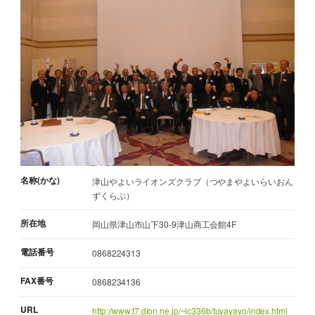
名称(かな)
津山やよいライオンズクラブ（つやまやよいらいおん
ずくらぶ）
所在地
岡山県津山市山下30-9津山商工会館4F
電話番号
0868224313
FAX番号
0868234136
URL
http://www.f7.dion.ne.jp/~lc336b/tuyayayo/index.html