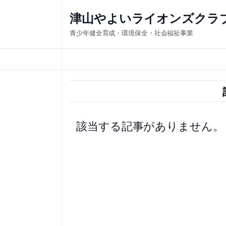
内
津山やよいライオンズクラ
容
青少年健全育成・環境保全・社会福祉事業
を
ス
キ
ッ
プ
該当する記事がありません。