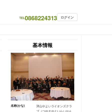
0868224313
ログイン
TEL
基本情報
名称(かな)
津山やよいライオンズクラ
ブ（つやまやよいらいおん