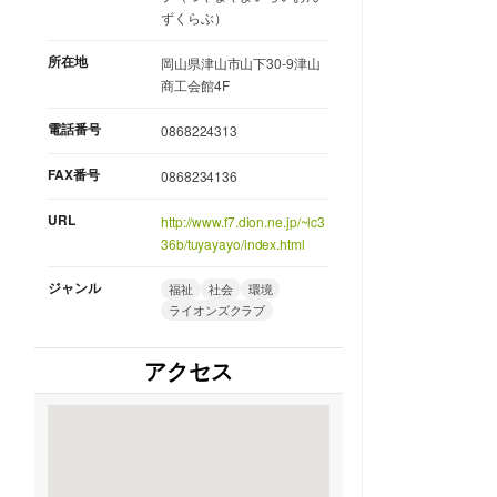
ずくらぶ）
所在地
岡山県津山市山下30-9津山
商工会館4F
電話番号
0868224313
FAX番号
0868234136
URL
http://www.f7.dion.ne.jp/~lc3
36b/tuyayayo/index.html
ジャンル
福祉
社会
環境
ライオンズクラブ
アクセス