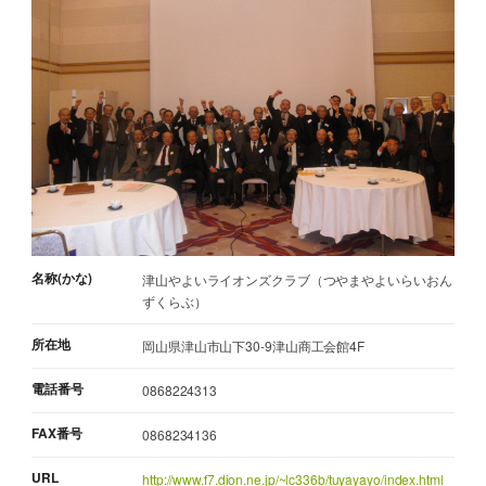
名称(かな)
津山やよいライオンズクラブ（つやまやよいらいおん
ずくらぶ）
所在地
岡山県津山市山下30-9津山商工会館4F
電話番号
0868224313
FAX番号
0868234136
URL
http://www.f7.dion.ne.jp/~lc336b/tuyayayo/index.html