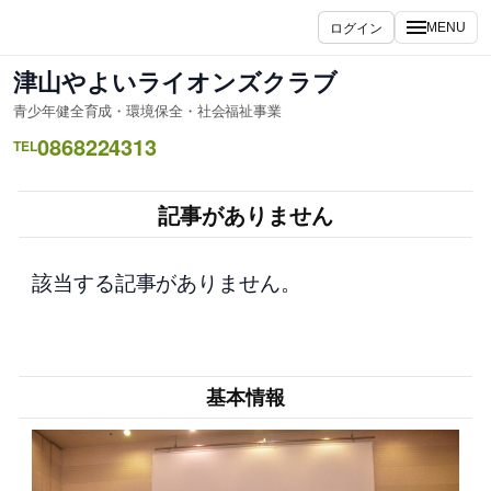
内
ログイン
MENU
容
を
津山やよいライオンズクラブ
ス
青少年健全育成・環境保全・社会福祉事業
キ
0868224313
ッ
TEL
プ
記事がありません
該当する記事がありません。
基本情報